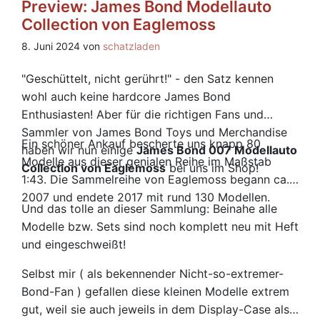
Preview: James Bond Modellauto
Collection von Eaglemoss
8. Juni 2024 von
schatzladen
"Geschüttelt, nicht gerührt!" - den Satz kennen
wohl auch keine hardcore James Bond
Enthusiasten! Aber für die richtigen Fans und
Sammler von James Bond Toys und Merchandise
Ein schöner Ankauf bescherte uns knapp 80
haben wir nun einige
James Bond 007 Modellauto
Modelle aus dieser genialen Reihe im Maßstab
Collection von Eaglemoss
bei uns im Shop!
1:43. Die Sammelreihe von Eaglemoss begann ca.
2007 und endete 2017 mit rund 130 Modellen.
Und das tolle an dieser Sammlung: Beinahe alle
Modelle bzw. Sets sind noch komplett neu mit Heft
und eingeschweißt!
Selbst mir ( als bekennender Nicht-so-extremer-
Bond-Fan ) gefallen diese kleinen Modelle extrem
gut, weil sie auch jeweils in dem Display-Case als