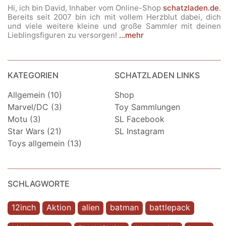
Hi, ich bin David, Inhaber vom Online-Shop
schatzladen.de
.
Star Wars Bib Fortuna Attakus 1/5
Bereits seit 2007 bin ich mit vollem Herzblut dabei, dich
Statue
und viele weitere kleine und große Sammler mit deinen
Lieblingsfiguren zu versorgen!
...mehr
Hier haben wir eine mega Bib Fortuna Attakus
Resin Figur/Statue im Maßstab 1/5, also
ca.
42cm hoch
und richtig schwer! Auf den Bildern
KATEGORIEN
SCHATZLADEN LINKS
sieht sie teils recht klein aus - aber es ist ein
Monster! Es ist eine Vitrinenfigur ohne Defekte
Allgemein (10)
Shop
und in sehr gutem Zustand, auch farbtechnisch.
Marvel/DC (3)
Toy Sammlungen
Das Zertifikat ist dabei, die Styropor
Motu (3)
SL Facebook
Innenverpackung und die orig. Box. Diese hat
Star Wars (21)
SL Instagram
Toys allgemein (13)
allerdings schon ein paar Gebrauchsspuren.
Die POTF 10cm Figur dient nur dem
Größenvergleich und gehört nicht zum Angebot
;)
SCHLAGWORTE
220.00 EUR
Preis
:
12inch
Aktion
alien
batman
battlepack
Versandkosten
: Bereits
inklusive
innerh. DE /