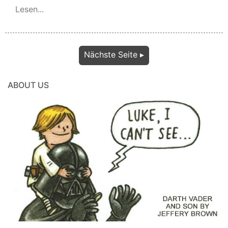
Zeit - ihr Geld, weil es im Shop dann teurer
Lesen...
angeboten wird!
PRE
Nächste Seite ▸
SALE
ABOUT US