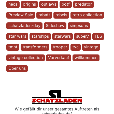
neca
origins
outlaws
potf
predator
Preview Sale
rabatt
rebels
retro collection
schatzladen-day
Sideshow
simpsons
star wars
starships
starwars
super7
TBS
tmnt
transformers
trooper
tvc
vintage
vintage collection
Vorverkauf
willkommen
Über uns
Wie gefällt dir unser gesamtes Auftreten als
schatzladen.de?