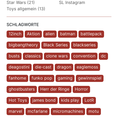
Star Wars (21)
SL Instagram
Toys allgemein (13)
SCHLAGWORTE
12inch
Aktion
alien
batman
battlepack
bigbangtheory
Black Series
blackseries
busts
classics
clone wars
convention
dc
deagostini
die-cast
dragon
eaglemoss
fanhome
funko pop
gaming
gewinnspiel
ghostbusters
Herr der Ringe
Horror
Hot Toys
james bond
kids play
LotR
marvel
mcfarlane
micromachines
motu