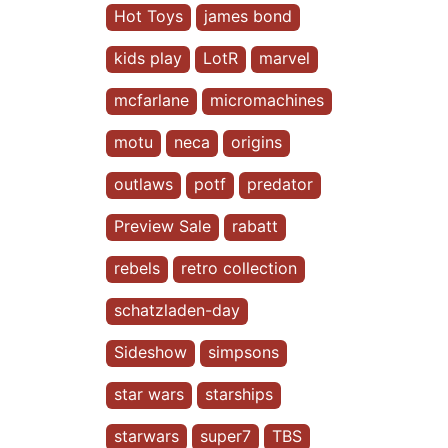
Hot Toys
james bond
kids play
LotR
marvel
mcfarlane
micromachines
motu
neca
origins
outlaws
potf
predator
Preview Sale
rabatt
rebels
retro collection
schatzladen-day
Sideshow
simpsons
star wars
starships
starwars
super7
TBS