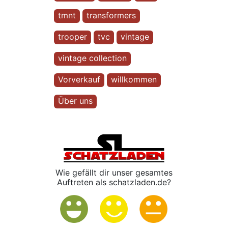
tmnt
transformers
trooper
tvc
vintage
vintage collection
Vorverkauf
willkommen
Über uns
Wie gefällt dir unser gesamtes
Auftreten als schatzladen.de?