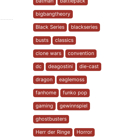
batman
battlepack
bigbangtheory
Black Series
blackseries
busts
classics
clone wars
convention
dc
deagostini
die-cast
dragon
eaglemoss
fanhome
funko pop
gaming
gewinnspiel
ghostbusters
Herr der Ringe
Horror