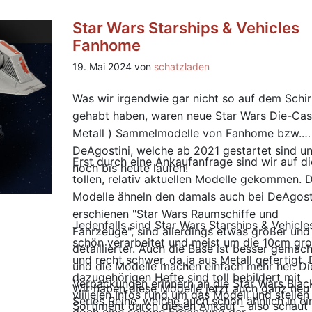
Star Wars Starships & Vehicles
Fanhome
19. Mai 2024 von
schatzladen
Was wir irgendwie gar nicht so auf dem Schi
gehabt haben, waren neue Star Wars Die-Cas
Metall ) Sammelmodelle von Fanhome bzw.
DeAgostini, welche ab 2021 gestartet sind u
Erst durch eine Ankaufanfrage sind wir auf d
noch bis heute laufen!
tollen, relativ aktuellen Modelle gekommen. D
Modelle ähneln den damals auch bei DeAgost
erschienen "Star Wars Raumschiffe und
Jedenfalls sind Star Wars Starships & Vehicle
Fahrzeuge", sind allerdings etwas größer und
schön verarbeitet und meist um die 10cm gr
detaillierter. Auch die Base ist besser gemach
und recht schwer, da ja aus Metall gefertigt. 
und die Modelle machen einfach mehr her. Di
dazugehörigen Hefte sind toll bebildert mit
Verpackungen erinnern an die Star Wars Blac
Wir haben diese Modelle jetzt auch ganz neu
viiiielen Infos rund um das Modell und stellen
Series Reihe, welche auch schon ähnlich in ei
Sortiment durch diesen Ankauf - also schaut