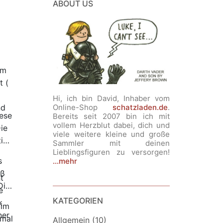
ABOUT US
rm
t (
Hi, ich bin David, Inhaber vom
nd
Online-Shop
schatzladen.de
.
iese
Bereits seit 2007 bin ich mit
vollem Herzblut dabei, dich und
ie
viele weitere kleine und große
ini
Sammler mit deinen
Lieblingsfiguren zu versorgen!
s
...mehr
oß
t
Die
e
KATEGORIEN
k
 im
ner
 mal
Allgemein (10)