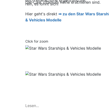
doch eine schöne Ergänzung dar.
Die-Cast Titanium Reihe erschienen sind.
rein, es lohnt sich!
Hier geht's direkt
zu den Star Wars Starsh
& Vehicles Modelle
Lesen...