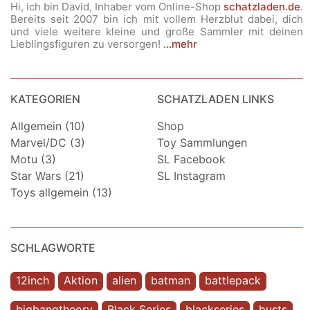
Hi, ich bin David, Inhaber vom Online-Shop
schatzladen.de
.
Bereits seit 2007 bin ich mit vollem Herzblut dabei, dich
und viele weitere kleine und große Sammler mit deinen
Lieblingsfiguren zu versorgen!
...mehr
KATEGORIEN
SCHATZLADEN LINKS
Allgemein (10)
Shop
Marvel/DC (3)
Toy Sammlungen
Motu (3)
SL Facebook
Star Wars (21)
SL Instagram
Toys allgemein (13)
SCHLAGWORTE
12inch
Aktion
alien
batman
battlepack
bigbangtheory
Black Series
blackseries
busts