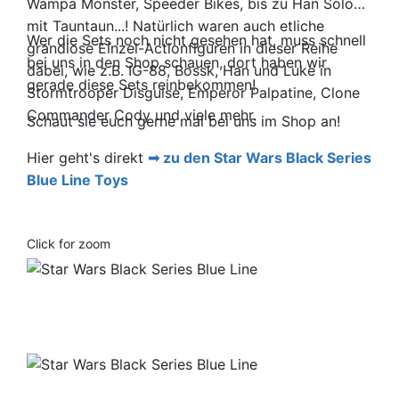
Wampa Monster, Speeder Bikes, bis zu Han Solo
mit Tauntaun...! Natürlich waren auch etliche
Wer die Sets noch nicht gesehen hat, muss schnell
grandiose Einzel-Actionfiguren in dieser Reihe
bei uns in den Shop schauen, dort haben wir
dabei, wie z.B. IG-88, Bossk, Han und Luke in
gerade diese Sets reinbekommen!
Stormtrooper Disguise, Emperor Palpatine, Clone
Commander Cody und viele mehr.
Schaut sie euch gerne mal bei uns im Shop an!
Hier geht's direkt
zu den Star Wars Black Series
Blue Line Toys