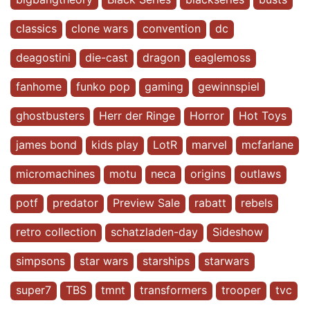
classics
clone wars
convention
dc
deagostini
die-cast
dragon
eaglemoss
fanhome
funko pop
gaming
gewinnspiel
ghostbusters
Herr der Ringe
Horror
Hot Toys
james bond
kids play
LotR
marvel
mcfarlane
micromachines
motu
neca
origins
outlaws
potf
predator
Preview Sale
rabatt
rebels
retro collection
schatzladen-day
Sideshow
simpsons
star wars
starships
starwars
super7
TBS
tmnt
transformers
trooper
tvc