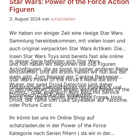
Star Wars: Power of the Force Action
Figuren
3. August 2024 von
schatzladen
Wir haben vor einiger Zeit eine riesige Star Wars
Sammlung hereinbekommen, mit vielen losen und
auch original verpackten Star Wars Artikeln. Die
losen Star Wars Toys sind bereits fast alle online
In dieser Serie befinden sich Star Wars
und nun haben wir begonnen die ovp Figuren
Actionfiguren, die es sonst in keiner anderen Reihe
einzustellen. Und als erstes haben wir nun aus der
mehr gibt. Zum Beispiel der Cantina Barkeeper
Star Wars Power of the Force II Reihe die echt
Wuher, der samt Droid Detection Unit daher
fantastischen Sammelfiguren mit Flashback und
In den nächsten Tagen folgen weitere Power of the
kommt - oder aber auch Aunt Beru mit Service
CommTech Chip Karten eingestellt!
Force Star Wars Figuren auf Freeze Frame, Holo
Droid, die Tante von Luke Skywalker auf Tatooine.
oder Picture Card.
Ihr könnt bei uns im Online Shop auf
schatzladen.de in der Power of the Force
Kategorie nach Serien filtern ( da wir in der