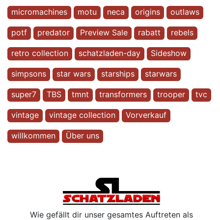
micromachines
motu
neca
origins
outlaws
potf
predator
Preview Sale
rabatt
rebels
retro collection
schatzladen-day
Sideshow
simpsons
star wars
starships
starwars
super7
TBS
tmnt
transformers
trooper
tvc
vintage
vintage collection
Vorverkauf
willkommen
Über uns
Wie gefällt dir unser gesamtes Auftreten als