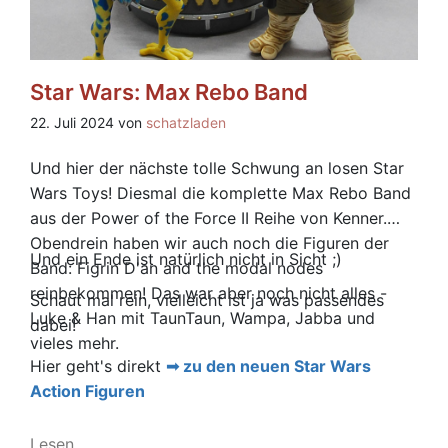
Star Wars: Max Rebo Band
22. Juli 2024 von
schatzladen
Und hier der nächste tolle Schwung an losen Star
Wars Toys! Diesmal die komplette Max Rebo Band
aus der Power of the Force II Reihe von Kenner.
Obendrein haben wir auch noch die Figuren der
Und ein Ende ist natürlich nicht in Sicht ;)
Band: Figrin D'an and the modal nodes
reinbekommen! Das war aber noch nicht alles -
Schaut mal rein, vielleicht ist ja was passendes
Luke & Han mit TaunTaun, Wampa, Jabba und
dabei!
vieles mehr.
Hier geht's direkt
zu den neuen Star Wars
Action Figuren
Lesen...