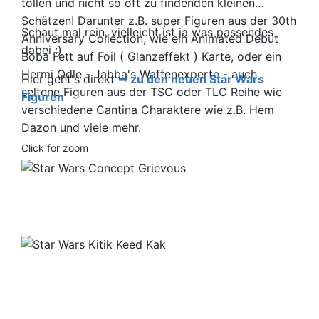
tollen und nicht so oft zu findenden kleinen
Schätzen! Darunter z.B. super Figuren aus der 30th
Schaut mal rein, vielleicht ist ja was passendes
Anniversary Collection, wie ein Animated Debut
dabei :)
Boba Fett auf Foil ( Glanzeffekt ) Karte, oder ein
Hermi Odle - Jabba's Waffenexperte - auch
Hier geht's direkt
zu den neuen Star Wars
seltene Figuren aus der TSC oder TLC Reihe wie
Figuren
verschiedene Cantina Charaktere wie z.B. Hem
Dazon und viele mehr.