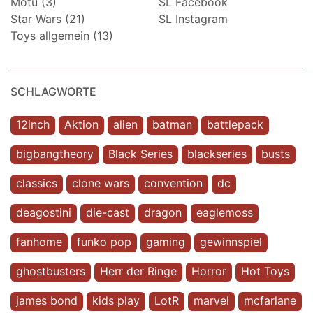
Motu (3)
SL Facebook
Star Wars (21)
SL Instagram
Toys allgemein (13)
SCHLAGWORTE
12inch
Aktion
alien
batman
battlepack
bigbangtheory
Black Series
blackseries
busts
classics
clone wars
convention
dc
deagostini
die-cast
dragon
eaglemoss
fanhome
funko pop
gaming
gewinnspiel
ghostbusters
Herr der Ringe
Horror
Hot Toys
james bond
kids play
LotR
marvel
mcfarlane