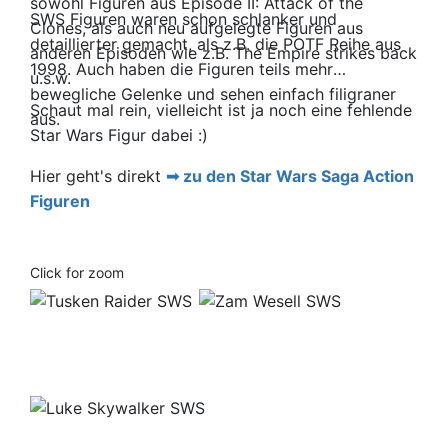
sowohl Figuren aus Episode II: Attack of the
SWS Figuren waren schon schlanker und
Clones, als auch neu aufgelegte Figuren aus
detaillierter gemacht, als z.B. die POTF Reihe aus
anderen Episoden wie z.B. The Empire strikes back
1998. Auch haben die Figuren teils mehr
u.s.w.
bewegliche Gelenke und sehen einfach filigraner
Schaut mal rein, vielleicht ist ja noch eine fehlende
aus.
Star Wars Figur dabei :)
Hier geht's direkt
zu den Star Wars Saga Action
Figuren