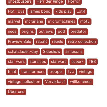
ghostbusters
Herr der Ringe
Horror
Hot Toys
james bond
kids play
LotR
marvel
mcfarlane
micromachines
motu
neca
origins
outlaws
potf
predator
Preview Sale
rabatt
rebels
retro collection
schatzladen-day
Sideshow
simpsons
star wars
starships
starwars
super7
TBS
tmnt
transformers
trooper
tvc
vintage
vintage collection
Vorverkauf
willkommen
Über uns