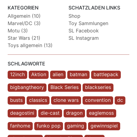
KATEGORIEN
SCHATZLADEN LINKS
Allgemein (10)
Shop
Marvel/DC (3)
Toy Sammlungen
Motu (3)
SL Facebook
Star Wars (21)
SL Instagram
Toys allgemein (13)
SCHLAGWORTE
12inch
Aktion
alien
batman
battlepack
bigbangtheory
Black Series
blackseries
busts
classics
clone wars
convention
dc
deagostini
die-cast
dragon
eaglemoss
fanhome
funko pop
gaming
gewinnspiel