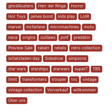
ghostbusters
Herr der Ringe
Horror
Hot Toys
james bond
kids play
LotR
marvel
mcfarlane
micromachines
motu
neca
origins
outlaws
potf
predator
Preview Sale
rabatt
rebels
retro collection
schatzladen-day
Sideshow
simpsons
star wars
starships
starwars
super7
TBS
tmnt
transformers
trooper
tvc
vintage
vintage collection
Vorverkauf
willkommen
Über uns