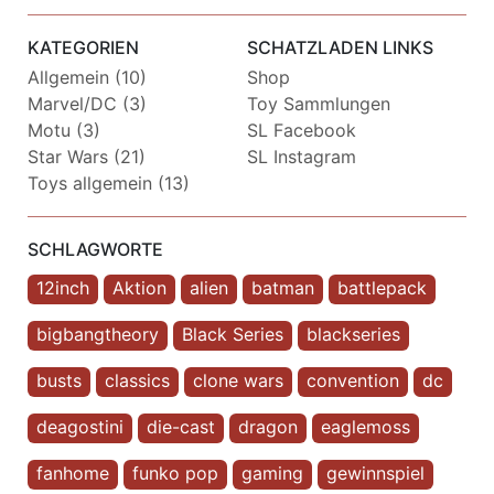
KATEGORIEN
SCHATZLADEN LINKS
Allgemein (10)
Shop
Marvel/DC (3)
Toy Sammlungen
Motu (3)
SL Facebook
Star Wars (21)
SL Instagram
Toys allgemein (13)
SCHLAGWORTE
12inch
Aktion
alien
batman
battlepack
bigbangtheory
Black Series
blackseries
busts
classics
clone wars
convention
dc
deagostini
die-cast
dragon
eaglemoss
fanhome
funko pop
gaming
gewinnspiel